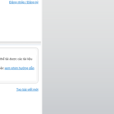
Đăng nhập / Đăng ký
ể tải được các tài liệu
hoặc
xem phim hướng dẫn
Tạo bài viết mới