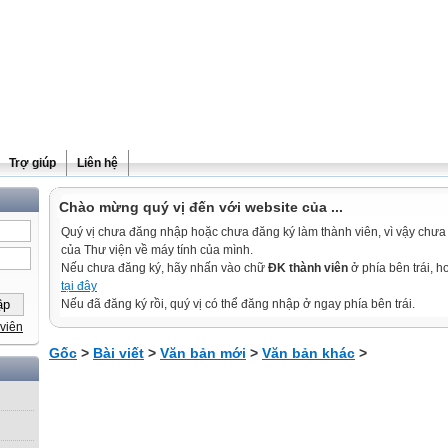
Trợ giúp
Liên hệ
Chào mừng quý vị đến với website của ...
Quý vị chưa đăng nhập hoặc chưa đăng ký làm thành viên, vì vậy chưa th
của Thư viện về máy tính của mình.
Nếu chưa đăng ký, hãy nhấn vào chữ
ĐK thành viên
ở phía bên trái, 
tại đây
Nếu đã đăng ký rồi, quý vị có thể đăng nhập ở ngay phía bên trái.
viên
Gốc
>
Bài viết
>
Văn bản mới
>
Văn bản khác
>