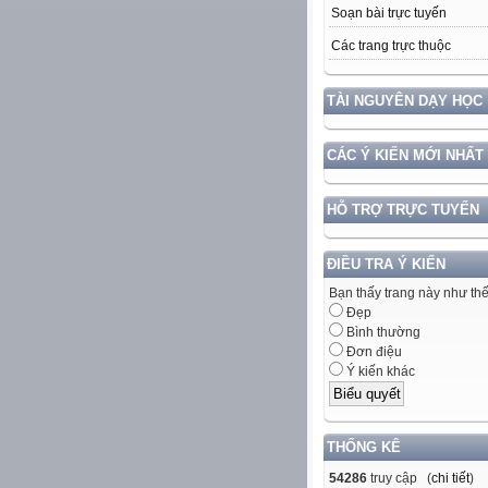
Soạn bài trực tuyến
Các trang trực thuộc
TÀI NGUYÊN DẠY HỌC
CÁC Ý KIẾN MỚI NHẤT
HỖ TRỢ TRỰC TUYẾN
ĐIỀU TRA Ý KIẾN
Bạn thấy trang này như th
Đẹp
Bình thường
Đơn điệu
Ý kiến khác
THỐNG KÊ
54286
truy cập (
chi tiết
)