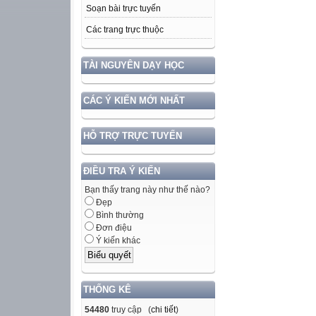
Soạn bài trực tuyến
Các trang trực thuộc
TÀI NGUYÊN DẠY HỌC
CÁC Ý KIẾN MỚI NHẤT
HỖ TRỢ TRỰC TUYẾN
ĐIỀU TRA Ý KIẾN
Bạn thấy trang này như thế nào?
Đẹp
Bình thường
Đơn điệu
Ý kiến khác
THỐNG KÊ
54480
truy cập (
chi tiết
)