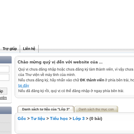
Trợ giúp
Liên hệ
Chào mừng quý vị đến với website của ...
Quý vị chưa đăng nhập hoặc chưa đăng ký làm thành viên, vì vậy chưa th
của Thư viện về máy tính của mình.
Nếu chưa đăng ký, hãy nhấn vào chữ
ĐK thành viên
ở phía bên trái, 
tại đây
Nếu đã đăng ký rồi, quý vị có thể đăng nhập ở ngay phía bên trái.
viên
Danh sách tư liệu của "Lớp 3"
Danh sách thư mục con
Gốc
>
Tư liệu
>
Tiểu học
>
Lớp 3
> (0 bài)