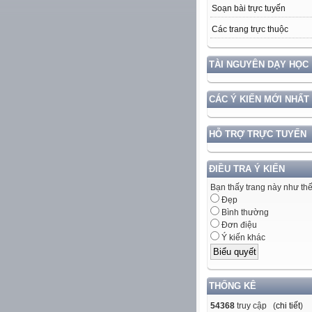
Soạn bài trực tuyến
Các trang trực thuộc
TÀI NGUYÊN DẠY HỌC
CÁC Ý KIẾN MỚI NHẤT
HỖ TRỢ TRỰC TUYẾN
ĐIỀU TRA Ý KIẾN
Bạn thấy trang này như th
Đẹp
Bình thường
Đơn điệu
Ý kiến khác
THỐNG KÊ
54368
truy cập (
chi tiết
)