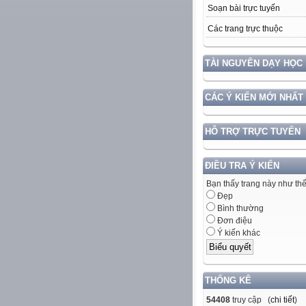
Soạn bài trực tuyến
Các trang trực thuộc
TÀI NGUYÊN DẠY HỌC
CÁC Ý KIẾN MỚI NHẤT
HỖ TRỢ TRỰC TUYẾN
ĐIỀU TRA Ý KIẾN
Bạn thấy trang này như th
Đẹp
Bình thường
Đơn điệu
Ý kiến khác
THỐNG KÊ
54408
truy cập (
chi tiết
)