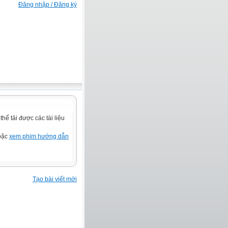
Đăng nhập / Đăng ký
ể tải được các tài liệu
hoặc
xem phim hướng dẫn
Tạo bài viết mới