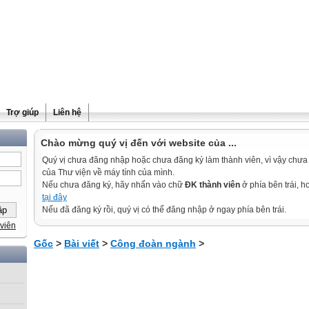
Trợ giúp
Liên hệ
Chào mừng quý vị đến với website của ...
Quý vị chưa đăng nhập hoặc chưa đăng ký làm thành viên, vì vậy chưa th
của Thư viện về máy tính của mình.
Nếu chưa đăng ký, hãy nhấn vào chữ
ĐK thành viên
ở phía bên trái, 
tại đây
Nếu đã đăng ký rồi, quý vị có thể đăng nhập ở ngay phía bên trái.
viên
Gốc
>
Bài viết
>
Công đoàn ngành
>