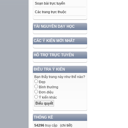
Soạn bài trực tuyến
Các trang trực thuộc
TÀI NGUYÊN DẠY HỌC
CÁC Ý KIẾN MỚI NHẤT
HỖ TRỢ TRỰC TUYẾN
ĐIỀU TRA Ý KIẾN
Bạn thấy trang này như thế nào?
Đẹp
Bình thường
Đơn điệu
Ý kiến khác
THỐNG KÊ
54296
truy cập (
chi tiết
)