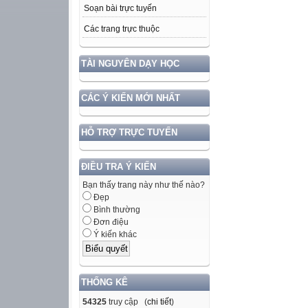
Soạn bài trực tuyến
Các trang trực thuộc
TÀI NGUYÊN DẠY HỌC
CÁC Ý KIẾN MỚI NHẤT
HỖ TRỢ TRỰC TUYẾN
ĐIỀU TRA Ý KIẾN
Bạn thấy trang này như thế nào?
Đẹp
Bình thường
Đơn điệu
Ý kiến khác
THỐNG KÊ
54325
truy cập (
chi tiết
)