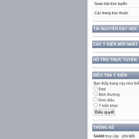
Soạn bài trực tuyến
Các trang trực thuộc
TÀI NGUYÊN DẠY HỌC
CÁC Ý KIẾN MỚI NHẤT
HỖ TRỢ TRỰC TUYẾN
ĐIỀU TRA Ý KIẾN
Bạn thấy trang này như th
Đẹp
Bình thường
Đơn điệu
Ý kiến khác
THỐNG KÊ
54400
truy cập (
chi tiết
)