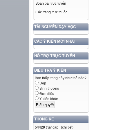
Soạn bài trực tuyến
Các trang trực thuộc
TÀI NGUYÊN DẠY HỌC
CÁC Ý KIẾN MỚI NHẤT
HỖ TRỢ TRỰC TUYẾN
ĐIỀU TRA Ý KIẾN
Bạn thấy trang này như thế nào?
Đẹp
Bình thường
Đơn điệu
Ý kiến khác
THỐNG KÊ
54429
truy cập (
chi tiết
)