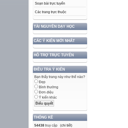
Soạn bài trực tuyến
Các trang trực thuộc
TÀI NGUYÊN DẠY HỌC
CÁC Ý KIẾN MỚI NHẤT
HỖ TRỢ TRỰC TUYẾN
ĐIỀU TRA Ý KIẾN
Bạn thấy trang này như thế nào?
Đẹp
Bình thường
Đơn điệu
Ý kiến khác
THỐNG KÊ
54438
truy cập (
chi tiết
)