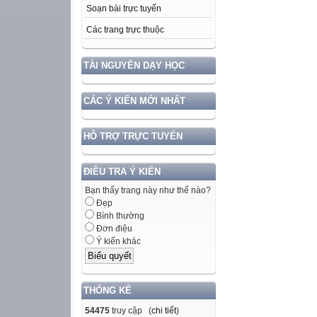
Soạn bài trực tuyến
Các trang trực thuộc
TÀI NGUYÊN DẠY HỌC
CÁC Ý KIẾN MỚI NHẤT
HỖ TRỢ TRỰC TUYẾN
ĐIỀU TRA Ý KIẾN
Bạn thấy trang này như thế nào?
Đẹp
Bình thường
Đơn điệu
Ý kiến khác
THỐNG KÊ
54475
truy cập (
chi tiết
)