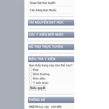
Soạn bài trực tuyến
Các trang trực thuộc
TÀI NGUYÊN DẠY HỌC
CÁC Ý KIẾN MỚI NHẤT
HỖ TRỢ TRỰC TUYẾN
ĐIỀU TRA Ý KIẾN
Bạn thấy trang này như thế nào?
Đẹp
Bình thường
Đơn điệu
Ý kiến khác
THỐNG KÊ
54274
truy cập (
chi tiết
)