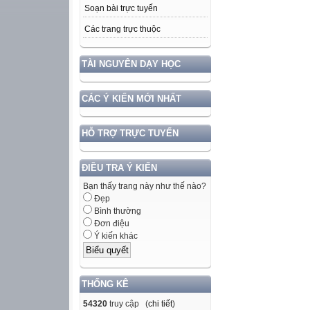
Soạn bài trực tuyến
Các trang trực thuộc
TÀI NGUYÊN DẠY HỌC
CÁC Ý KIẾN MỚI NHẤT
HỖ TRỢ TRỰC TUYẾN
ĐIỀU TRA Ý KIẾN
Bạn thấy trang này như thế nào?
Đẹp
Bình thường
Đơn điệu
Ý kiến khác
THỐNG KÊ
54320
truy cập (
chi tiết
)