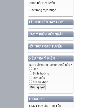
Soạn bài trực tuyến
Các trang trực thuộc
TÀI NGUYÊN DẠY HỌC
CÁC Ý KIẾN MỚI NHẤT
HỖ TRỢ TRỰC TUYẾN
ĐIỀU TRA Ý KIẾN
Bạn thấy trang này như thế nào?
Đẹp
Bình thường
Đơn điệu
Ý kiến khác
THỐNG KÊ
54371
truy cập (
chi tiết
)