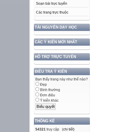
Soạn bài trực tuyến
Các trang trực thuộc
TÀI NGUYÊN DẠY HỌC
CÁC Ý KIẾN MỚI NHẤT
HỖ TRỢ TRỰC TUYẾN
ĐIỀU TRA Ý KIẾN
Bạn thấy trang này như thế nào?
Đẹp
Bình thường
Đơn điệu
Ý kiến khác
THỐNG KÊ
54321
truy cập (
chi tiết
)