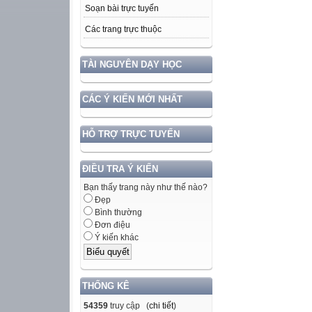
Soạn bài trực tuyến
Các trang trực thuộc
TÀI NGUYÊN DẠY HỌC
CÁC Ý KIẾN MỚI NHẤT
HỖ TRỢ TRỰC TUYẾN
ĐIỀU TRA Ý KIẾN
Bạn thấy trang này như thế nào?
Đẹp
Bình thường
Đơn điệu
Ý kiến khác
THỐNG KÊ
54359
truy cập (
chi tiết
)