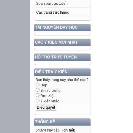
Soạn bài trực tuyến
Các trang trực thuộc
TÀI NGUYÊN DẠY HỌC
CÁC Ý KIẾN MỚI NHẤT
HỖ TRỢ TRỰC TUYẾN
ĐIỀU TRA Ý KIẾN
Bạn thấy trang này như thế nào?
Đẹp
Bình thường
Đơn điệu
Ý kiến khác
THỐNG KÊ
54374
truy cập (
chi tiết
)