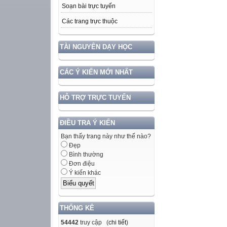
Soạn bài trực tuyến
Các trang trực thuộc
TÀI NGUYÊN DẠY HỌC
CÁC Ý KIẾN MỚI NHẤT
HỖ TRỢ TRỰC TUYẾN
ĐIỀU TRA Ý KIẾN
Bạn thấy trang này như thế nào?
Đẹp
Bình thường
Đơn điệu
Ý kiến khác
THỐNG KÊ
54442
truy cập (
chi tiết
)