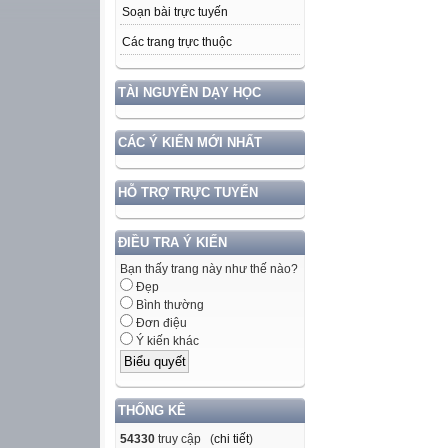
Soạn bài trực tuyến
Các trang trực thuộc
TÀI NGUYÊN DẠY HỌC
CÁC Ý KIẾN MỚI NHẤT
HỖ TRỢ TRỰC TUYẾN
ĐIỀU TRA Ý KIẾN
Bạn thấy trang này như thế nào?
Đẹp
Bình thường
Đơn điệu
Ý kiến khác
THỐNG KÊ
54330
truy cập (
chi tiết
)