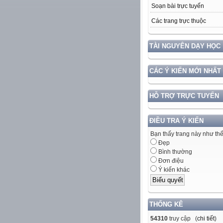
Soạn bài trực tuyến
Các trang trực thuộc
TÀI NGUYÊN DẠY HỌC
CÁC Ý KIẾN MỚI NHẤT
HỖ TRỢ TRỰC TUYẾN
ĐIỀU TRA Ý KIẾN
Bạn thấy trang này như th
Đẹp
Bình thường
Đơn điệu
Ý kiến khác
THỐNG KÊ
54310
truy cập (
chi tiết
)