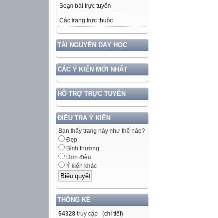
Soạn bài trực tuyến
Các trang trực thuộc
TÀI NGUYÊN DẠY HỌC
CÁC Ý KIẾN MỚI NHẤT
HỖ TRỢ TRỰC TUYẾN
ĐIỀU TRA Ý KIẾN
Bạn thấy trang này như thế nào?
Đẹp
Bình thường
Đơn điệu
Ý kiến khác
THỐNG KÊ
54328
truy cập (
chi tiết
)