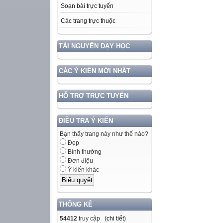
Soạn bài trực tuyến
Các trang trực thuộc
TÀI NGUYÊN DẠY HỌC
CÁC Ý KIẾN MỚI NHẤT
HỖ TRỢ TRỰC TUYẾN
ĐIỀU TRA Ý KIẾN
Bạn thấy trang này như thế nào?
Đẹp
Bình thường
Đơn điệu
Ý kiến khác
THỐNG KÊ
54412
truy cập (
chi tiết
)