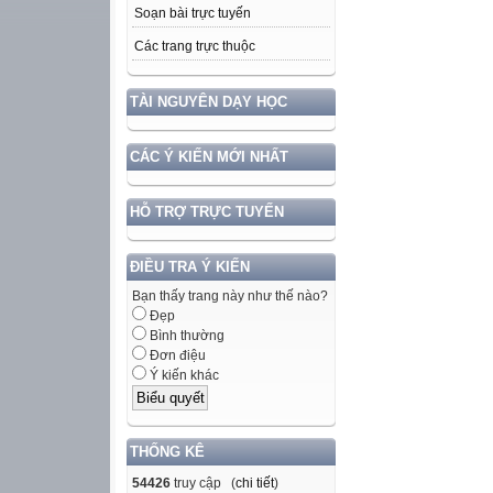
Soạn bài trực tuyến
Các trang trực thuộc
TÀI NGUYÊN DẠY HỌC
CÁC Ý KIẾN MỚI NHẤT
HỖ TRỢ TRỰC TUYẾN
ĐIỀU TRA Ý KIẾN
Bạn thấy trang này như thế nào?
Đẹp
Bình thường
Đơn điệu
Ý kiến khác
THỐNG KÊ
54426
truy cập (
chi tiết
)