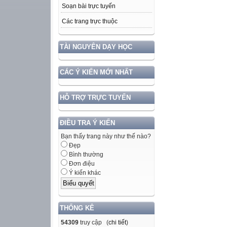
Soạn bài trực tuyến
Các trang trực thuộc
TÀI NGUYÊN DẠY HỌC
CÁC Ý KIẾN MỚI NHẤT
HỖ TRỢ TRỰC TUYẾN
ĐIỀU TRA Ý KIẾN
Bạn thấy trang này như thế nào?
Đẹp
Bình thường
Đơn điệu
Ý kiến khác
THỐNG KÊ
54309
truy cập (
chi tiết
)