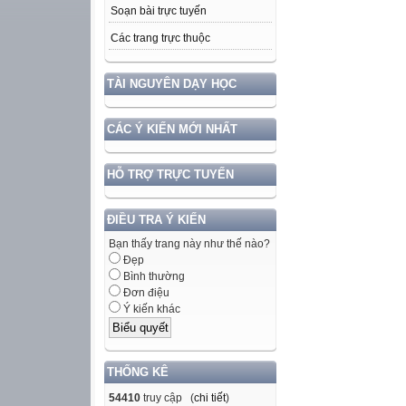
Soạn bài trực tuyến
Các trang trực thuộc
TÀI NGUYÊN DẠY HỌC
CÁC Ý KIẾN MỚI NHẤT
HỖ TRỢ TRỰC TUYẾN
ĐIỀU TRA Ý KIẾN
Bạn thấy trang này như thế nào?
Đẹp
Bình thường
Đơn điệu
Ý kiến khác
THỐNG KÊ
54410
truy cập (
chi tiết
)