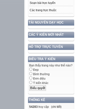
Soạn bài trực tuyến
Các trang trực thuộc
TÀI NGUYÊN DẠY HỌC
CÁC Ý KIẾN MỚI NHẤT
HỖ TRỢ TRỰC TUYẾN
ĐIỀU TRA Ý KIẾN
Bạn thấy trang này như thế nào?
Đẹp
Bình thường
Đơn điệu
Ý kiến khác
THỐNG KÊ
54283
truy cập (
chi tiết
)