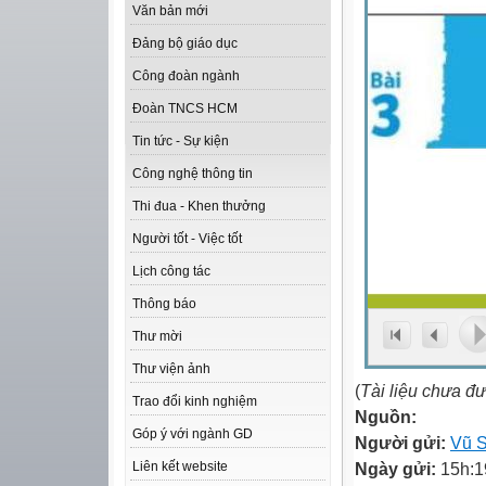
Văn bản mới
Đảng bộ giáo dục
Công đoàn ngành
Đoàn TNCS HCM
Tin tức - Sự kiện
Công nghệ thông tin
Thi đua - Khen thưởng
Người tốt - Việc tốt
Lịch công tác
Thông báo
Thư mời
Thư viện ảnh
(
Tài liệu chưa đ
Trao đổi kinh nghiệm
Nguồn:
Góp ý với ngành GD
Người gửi:
Vũ 
Ngày gửi:
15h:1
Liên kết website