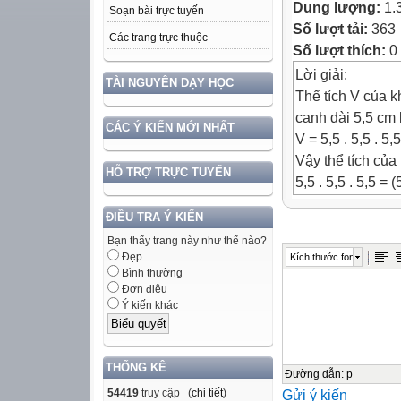
Dung lượng:
1.
Soạn bài trực tuyến
Số lượt tải:
363
Các trang trực thuộc
Số lượt thích:
0
Lời giải:
TÀI NGUYÊN DẠY HỌC
Thể tích V của k
cạnh dài 5,5 cm 
CÁC Ý KIẾN MỚI NHẤT
V = 5,5 . 5,5 . 5
Vậy thể tích của
HỖ TRỢ TRỰC TUYẾN
5,5 . 5,5 . 5,5 = (
ĐIỀU TRA Ý KIẾN
Nhận xét:
Bạn thấy trang này như thế nào?
+ Luỹ thừa của m
Đẹp
Kích thước font
+ Luỹ thừa của m
Bình thường
Đơn điệu
Ý kiến khác
3)
4)
THỐNG KÊ
Đường dẫn
:
p
54419
truy cập (
chi tiết
)
Gửi ý kiến
5)