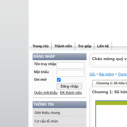
Trang chủ
Thành viên
Trợ giúp
Liên hệ
ĐĂNG NHẬP
Chào mừng quý vị 
Tên truy nhập
Mật khẩu
Gốc
>
Bài giảng
>
Trung
Ghi nhớ
Chương 1: Số hữu tỉ -
Chương 1: Số hữu 
Quên mật khẩu
ĐK thành viên
THÔNG TIN
Giới thiệu chung
Cơ cấu tổ chức