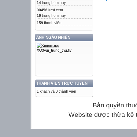
14
trong hôm nay
90456
lượt xem
6)
16
trong hôm nay
159
thành viên
7)
ẢNH NGẪU NHIÊN
8)
9)
Dặn dò :
-Học thuộc lý thu
THÀNH VIÊN TRỰC TUYẾN
-Xem lại các bài 
1 khách và 0 thành viên
-Xem trước bài 4
chuyển vế
Bản quyền thu
Website được thừa kế