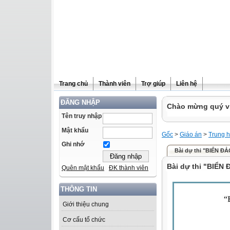
Trang chủ
Thành viên
Trợ giúp
Liên hệ
ĐĂNG NHẬP
Chào mừng quý vị 
Tên truy nhập
Mật khẩu
Gốc
>
Giáo án
>
Trung h
Ghi nhớ
Bài dự thi "BIỂN 
Bài dự thi "BIỂ
Quên mật khẩu
ĐK thành viên
THÔNG TIN
Giới thiệu chung
Cơ cấu tổ chức