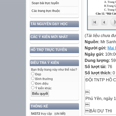
Soạn bài trực tuyến
Các trang trực thuộc
TÀI NGUYÊN DẠY HỌC
(
Tài liệu chưa đ
CÁC Ý KIẾN MỚI NHẤT
Nguồn:
Mr Sanh
Người gửi:
Mai
HỖ TRỢ TRỰC TUYẾN
Ngày gửi:
10h:0
Dung lượng:
59
ĐIỀU TRA Ý KIẾN
Số lượt tải:
76
Bạn thấy trang này như thế nào?
Số lượt thích:
0
Đẹp
Bình thường
ĐỘI TNTP HỒ 
Đơn điệu
Ý kiến khác

Phú Yên, ngày 1

THỐNG KÊ
BÀI DỰ THI
54372
truy cập (
chi tiết
)