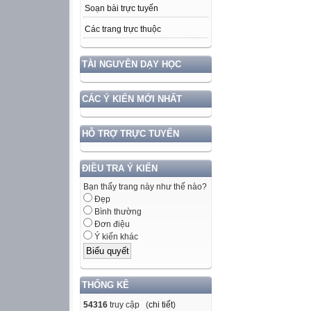
Soạn bài trực tuyến
Các trang trực thuộc
TÀI NGUYÊN DẠY HỌC
CÁC Ý KIẾN MỚI NHẤT
HỖ TRỢ TRỰC TUYẾN
ĐIỀU TRA Ý KIẾN
Bạn thấy trang này như thế nào?
Đẹp
Bình thường
Đơn điệu
Ý kiến khác
THỐNG KÊ
54316
truy cập (
chi tiết
)