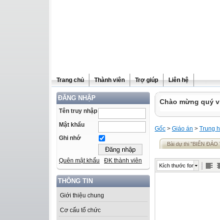
Trang chủ
Thành viên
Trợ giúp
Liên hệ
ĐĂNG NHẬP
Chào mừng quý vị 
Tên truy nhập
Mật khẩu
Gốc
>
Giáo án
>
Trung h
Ghi nhớ
Bài dự thi "BIỂN Đ
Quên mật khẩu
ĐK thành viên
Kích thước font
THÔNG TIN
Giới thiệu chung
Cơ cấu tổ chức