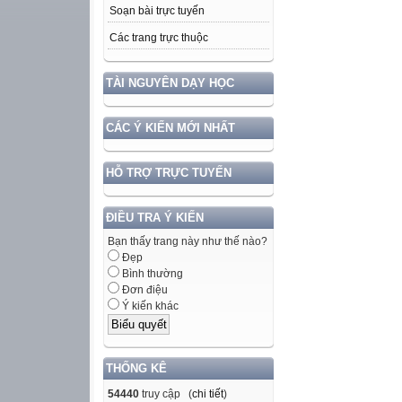
Soạn bài trực tuyến
Các trang trực thuộc
TÀI NGUYÊN DẠY HỌC
CÁC Ý KIẾN MỚI NHẤT
HỖ TRỢ TRỰC TUYẾN
ĐIỀU TRA Ý KIẾN
Bạn thấy trang này như thế nào?
Đẹp
Bình thường
Đơn điệu
Ý kiến khác
THỐNG KÊ
54440
truy cập (
chi tiết
)