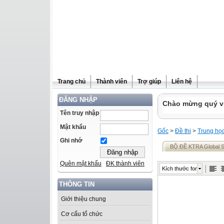
Trang chủ
Thành viên
Trợ giúp
Liên hệ
ĐĂNG NHẬP
Chào mừng quý vị 
Tên truy nhập
Mật khẩu
Gốc
>
Đề thi
>
Trung họ
Ghi nhớ
BỘ ĐỀ KTRA Global S
Quên mật khẩu
ĐK thành viên
Kích thước font
THÔNG TIN
Giới thiệu chung
Cơ cấu tổ chức