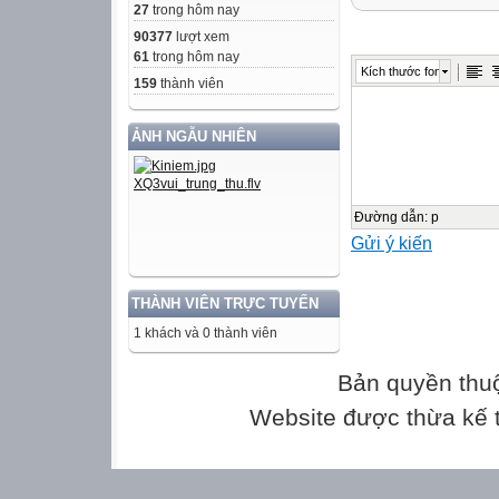
Thời gian: 60 ph
27
trong hôm nay
90377
lượt xem
Họ và tên ………
61
trong hôm nay
Kích thước font
Lớp 8….......
159
thành viên
ẢNH NGẪU NHIÊN
Giám thị 1
Giám thị 2
Đường dẫn
:
p
Gửi ý kiến
…………………
…………………
Điểm bằng số
THÀNH VIÊN TRỰC TUYẾN
1 khách và 0 thành viên
Điểm bằng chữ
Bản quyền thu
Chữ ký GK1
Website được thừa kế
Chữ ký GK2