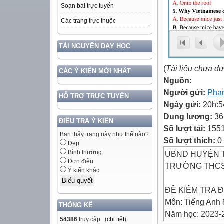
Soạn bài trực tuyến
Các trang trực thuộc
TÀI NGUYÊN DẠY HỌC
(
Tài liệu chưa đ
CÁC Ý KIẾN MỚI NHẤT
Nguồn:
Người gửi:
Phạ
HỖ TRỢ TRỰC TUYẾN
Ngày gửi:
20h:5
Dung lượng:
36
ĐIỀU TRA Ý KIẾN
Số lượt tải:
155
Bạn thấy trang này như thế nào?
Số lượt thích:
0
Đẹp
Bình thường
UBND HUYỆN 
Đơn điệu
TRƯỜNG THC
Ý kiến khác
ĐỀ KIỂM TRA Đ
Môn: Tiếng Anh 
THỐNG KÊ
Năm học: 2023-
54386
truy cập (
chi tiết
)