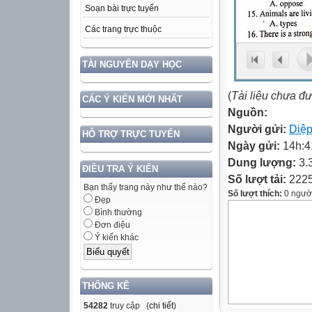
Soạn bài trực tuyến
Các trang trực thuộc
TÀI NGUYÊN DẠY HỌC
(
Tài liệu chưa đ
CÁC Ý KIẾN MỚI NHẤT
Nguồn:
Người gửi:
Diệp
HỖ TRỢ TRỰC TUYẾN
Ngày gửi:
14h:4
Dung lượng:
3.
ĐIỀU TRA Ý KIẾN
Số lượt tải:
222
Bạn thấy trang này như thế nào?
Số lượt thích:
0 ngườ
Đẹp
Bình thường
Đơn điệu
Ý kiến khác
THỐNG KÊ
54282
truy cập (
chi tiết
)