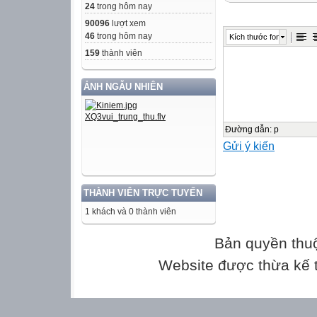
24
trong hôm nay
90096
lượt xem
46
trong hôm nay
Kích thước font
159
thành viên
ẢNH NGẪU NHIÊN
Đường dẫn
:
p
Gửi ý kiến
THÀNH VIÊN TRỰC TUYẾN
1 khách và 0 thành viên
Bản quyền thu
Website được thừa kế