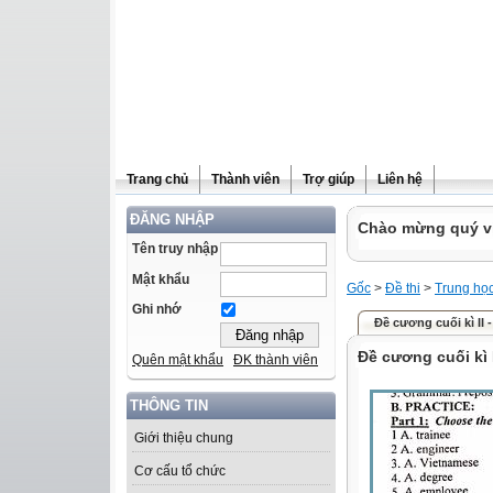
Trang chủ
Thành viên
Trợ giúp
Liên hệ
ĐĂNG NHẬP
Chào mừng quý vị 
Tên truy nhập
Mật khẩu
Gốc
>
Đề thi
>
Trung họ
Ghi nhớ
Đề cương cuối kì II -
Đề cương cuối kì I
Quên mật khẩu
ĐK thành viên
THÔNG TIN
Giới thiệu chung
Cơ cấu tổ chức