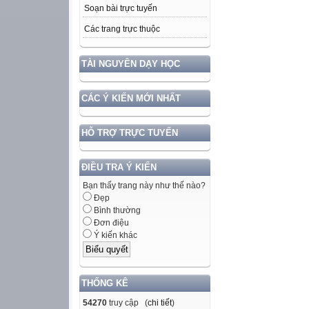
Soạn bài trực tuyến
Các trang trực thuộc
TÀI NGUYÊN DẠY HỌC
CÁC Ý KIẾN MỚI NHẤT
HỖ TRỢ TRỰC TUYẾN
ĐIỀU TRA Ý KIẾN
Bạn thấy trang này như thế nào?
Đẹp
Bình thường
Đơn điệu
Ý kiến khác
THỐNG KÊ
54270
truy cập (
chi tiết
)