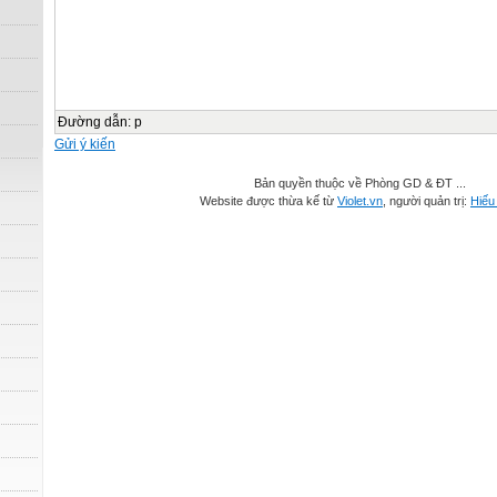
Đường dẫn
:
p
Gửi ý kiến
Bản quyền thuộc về Phòng GD & ĐT ...
Website được thừa kế từ
Violet.vn
, người quản trị:
Hiếu