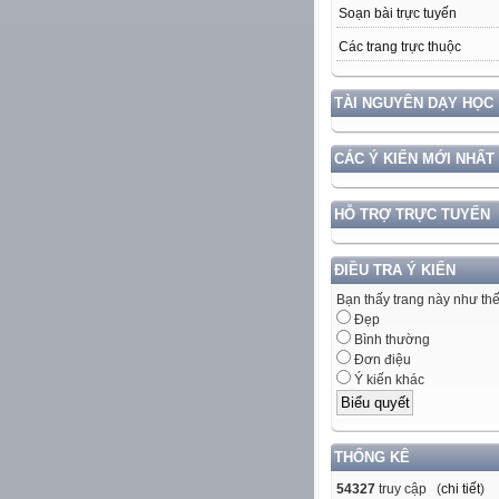
Soạn bài trực tuyến
Các trang trực thuộc
TÀI NGUYÊN DẠY HỌC
CÁC Ý KIẾN MỚI NHẤT
HỖ TRỢ TRỰC TUYẾN
ĐIỀU TRA Ý KIẾN
Bạn thấy trang này như th
Đẹp
Bình thường
Đơn điệu
Ý kiến khác
THỐNG KÊ
54327
truy cập (
chi tiết
)