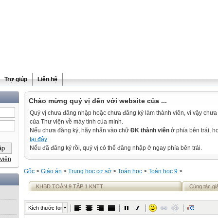
Trợ giúp
Liên hệ
Chào mừng quý vị đến với website của ...
Quý vị chưa đăng nhập hoặc chưa đăng ký làm thành viên, vì vậy chưa th
của Thư viện về máy tính của mình.
Nếu chưa đăng ký, hãy nhấn vào chữ
ĐK thành viên
ở phía bên trái, 
tại đây
Nếu đã đăng ký rồi, quý vị có thể đăng nhập ở ngay phía bên trái.
viên
Gốc
>
Giáo án
>
Trung học cơ sở
>
Toán học
>
Toán học 9
>
KHBD TOÁN 9 TẬP 1 KNTT
Cùng tác gi
Kích thước font