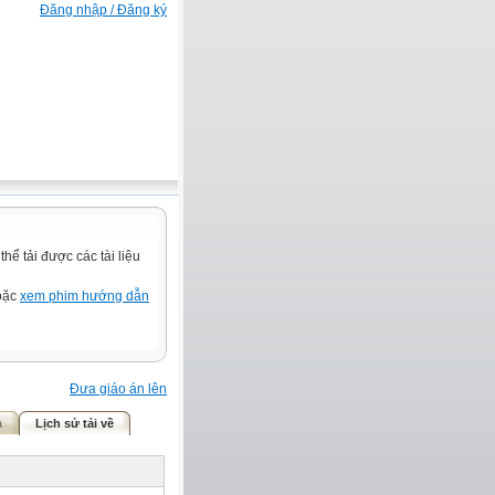
Đăng nhập / Đăng ký
ể tải được các tài liệu
hoặc
xem phim hướng dẫn
Đưa giáo án lên
ả
Lịch sử tải về