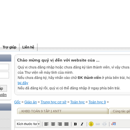
Trợ giúp
Liên hệ
Chào mừng quý vị đến với website của ...
Quý vị chưa đăng nhập hoặc chưa đăng ký làm thành viên, vì vậy chưa th
của Thư viện về máy tính của mình.
Nếu chưa đăng ký, hãy nhấn vào chữ
ĐK thành viên
ở phía bên trái, 
tại đây
Nếu đã đăng ký rồi, quý vị có thể đăng nhập ở ngay phía bên trái.
viên
Gốc
>
Giáo án
>
Trung học cơ sở
>
Toán học
>
Toán học 9
>
KHBD TOÁN 9 TẬP 1 KNTT
Cùng tác gi
Kích thước font