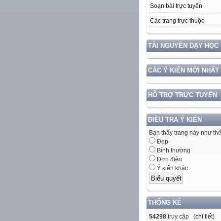
Soạn bài trực tuyến
Các trang trực thuộc
TÀI NGUYÊN DẠY HỌC
CÁC Ý KIẾN MỚI NHẤT
HỖ TRỢ TRỰC TUYẾN
ĐIỀU TRA Ý KIẾN
Bạn thấy trang này như th
Đẹp
Bình thường
Đơn điệu
Ý kiến khác
THỐNG KÊ
54298
truy cập (
chi tiết
)