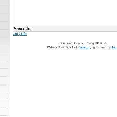
Đường dẫn
:
p
Gửi ý kiến
Bản quyền thuộc về Phòng GD & ĐT ...
Website được thừa kế từ
Violet.vn
, người quản trị:
Hiếu