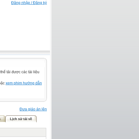
Đăng nhập / Đăng ký
ể tải được các tài liệu
hoặc
xem phim hướng dẫn
Đưa giáo án lên
ả
Lịch sử tải về