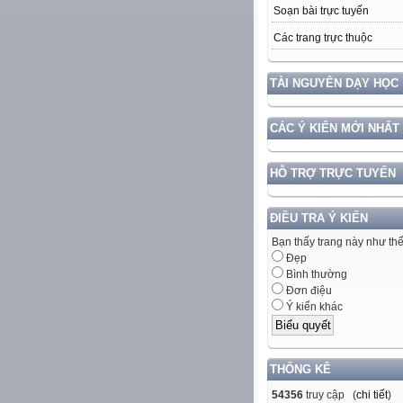
Soạn bài trực tuyến
Các trang trực thuộc
TÀI NGUYÊN DẠY HỌC
CÁC Ý KIẾN MỚI NHẤT
HỖ TRỢ TRỰC TUYẾN
ĐIỀU TRA Ý KIẾN
Bạn thấy trang này như th
Đẹp
Bình thường
Đơn điệu
Ý kiến khác
THỐNG KÊ
54356
truy cập (
chi tiết
)