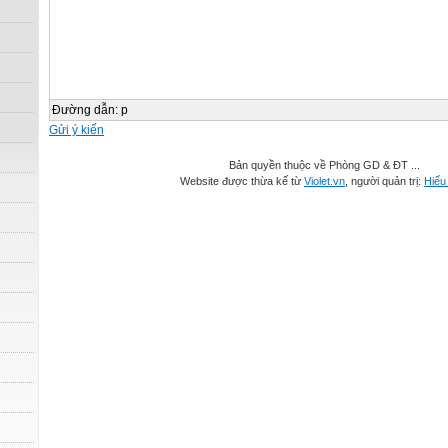
Đường dẫn
:
p
Gửi ý kiến
Bản quyền thuộc về Phòng GD & ĐT ...
Website được thừa kế từ
Violet.vn
, người quản trị:
Hiếu