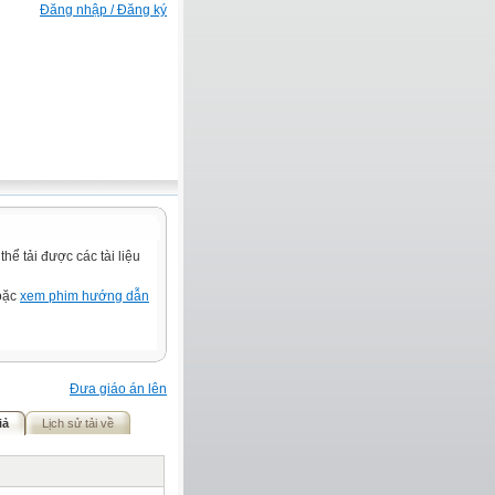
Đăng nhập / Đăng ký
ể tải được các tài liệu
hoặc
xem phim hướng dẫn
Đưa giáo án lên
iả
Lịch sử tải về