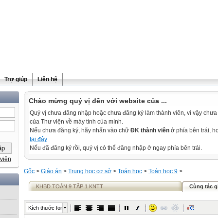
Trợ giúp
Liên hệ
Chào mừng quý vị đến với website của ...
Quý vị chưa đăng nhập hoặc chưa đăng ký làm thành viên, vì vậy chưa th
của Thư viện về máy tính của mình.
Nếu chưa đăng ký, hãy nhấn vào chữ
ĐK thành viên
ở phía bên trái, 
tại đây
Nếu đã đăng ký rồi, quý vị có thể đăng nhập ở ngay phía bên trái.
viên
Gốc
>
Giáo án
>
Trung học cơ sở
>
Toán học
>
Toán học 9
>
KHBD TOÁN 9 TẬP 1 KNTT
Cùng tác g
Kích thước font