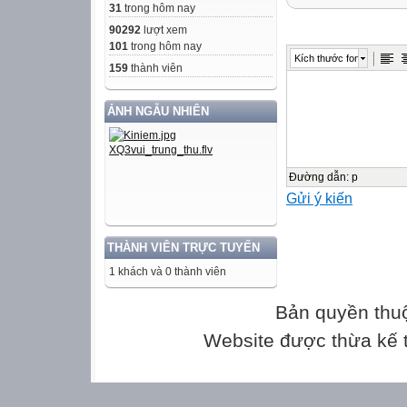
31
trong hôm nay
TOÁN
90292
lượt xem
101
trong hôm nay
Kích thước font
LỚP 9 – HAI
159
thành viên
ẢNH NGẪU NHIÊN
(HỖ TRỢ GIÁO 
THEO SÁCH GI
KẾT NỐI TRI 
Đường dẫn
:
p
Gửi ý kiến
NHÀ XUẤT BẢN
CUNG THẾ ANH 
THÀNH VIÊN TRỰC TUYẾN
NGUYỄN THỊ N
1 khách và 0 thành viên
TRẦN QUỐC T
Bản quyền thu
MÔN
Website được thừa kế
TOÁN
LỚP 9 – TẬP H