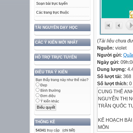
Soạn bài trực tuyến
Các trang trực thuộc
TÀI NGUYÊN DẠY HỌC
(
Tài liệu chưa đ
CÁC Ý KIẾN MỚI NHẤT
Nguồn:
violet
Người gửi:
Quầ
HỖ TRỢ TRỰC TUYẾN
Ngày gửi:
09h:0
Dung lượng:
4.
ĐIỀU TRA Ý KIẾN
Số lượt tải:
368
Bạn thấy trang này như thế nào?
Số lượt thích:
0
Đẹp
Bình thường
CUNG THẾ ANH 
Đơn điệu
NGUYỄN THỊ N
Ý kiến khác
TRẦN QUỐC T
KẾ HOẠCH BÀI
THỐNG KÊ
MÔN
54341
truy cập (
chi tiết
)