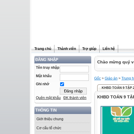
Trang chủ
Thành viên
Trợ giúp
Liên hệ
ĐĂNG NHẬP
Chào mừng quý vị 
Tên truy nhập
Mật khẩu
Gốc
>
Giáo án
>
Trung h
Ghi nhớ
KHBD TOÁN 9 TẬP 
KHBD TOÁN 9 TẬ
Quên mật khẩu
ĐK thành viên
THÔNG TIN
Giới thiệu chung
Cơ cấu tổ chức