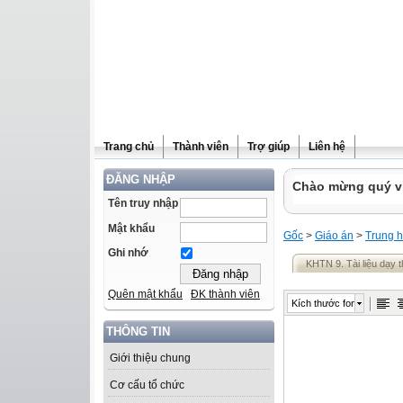
Trang chủ
Thành viên
Trợ giúp
Liên hệ
ĐĂNG NHẬP
Chào mừng quý vị 
Tên truy nhập
Mật khẩu
Gốc
>
Giáo án
>
Trung h
Ghi nhớ
KHTN 9. Tài liệu dạy
Quên mật khẩu
ĐK thành viên
Kích thước font
THÔNG TIN
Giới thiệu chung
Cơ cấu tổ chức