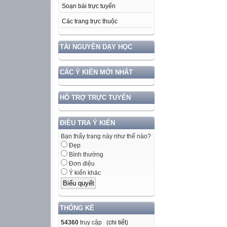
Soạn bài trực tuyến
Các trang trực thuộc
TÀI NGUYÊN DẠY HỌC
CÁC Ý KIẾN MỚI NHẤT
HỖ TRỢ TRỰC TUYẾN
ĐIỀU TRA Ý KIẾN
Bạn thấy trang này như thế nào?
Đẹp
Bình thường
Đơn điệu
Ý kiến khác
THỐNG KÊ
54360
truy cập (
chi tiết
)