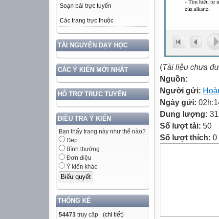
Soạn bài trực tuyến
Các trang trực thuộc
TÀI NGUYÊN DẠY HỌC
(
Tài liệu chưa đ
CÁC Ý KIẾN MỚI NHẤT
Nguồn:
Người gửi:
Hoàn
HỖ TRỢ TRỰC TUYẾN
Ngày gửi:
02h:1
Dung lượng:
31
ĐIỀU TRA Ý KIẾN
Số lượt tải:
50
Bạn thấy trang này như thế nào?
Số lượt thích:
0
Đẹp
Bình thường
Đơn điệu
Ý kiến khác
THỐNG KÊ
54473
truy cập (
chi tiết
)