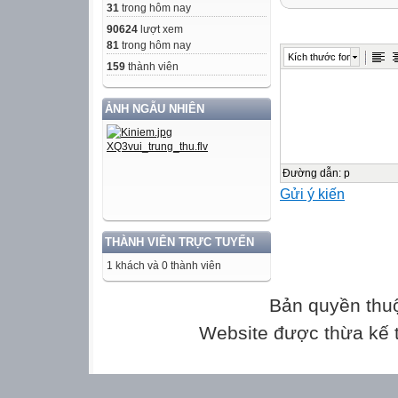
31
trong hôm nay
90624
lượt xem
81
trong hôm nay
Kích thước font
159
thành viên
ẢNH NGẪU NHIÊN
Đường dẫn
:
p
Gửi ý kiến
THÀNH VIÊN TRỰC TUYẾN
1 khách và 0 thành viên
Bản quyền thu
Website được thừa kế