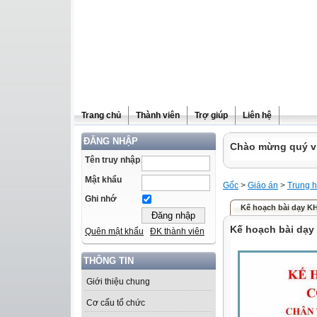
Trang chủ
Thành viên
Trợ giúp
Liên hệ
ĐĂNG NHẬP
Chào mừng quý vị 
Tên truy nhập
Mật khẩu
Gốc
>
Giáo án
>
Trung h
Ghi nhớ
Kế hoạch bài dạy K
Kế hoạch bài dạy
Quên mật khẩu
ĐK thành viên
THÔNG TIN
Giới thiệu chung
Cơ cấu tổ chức