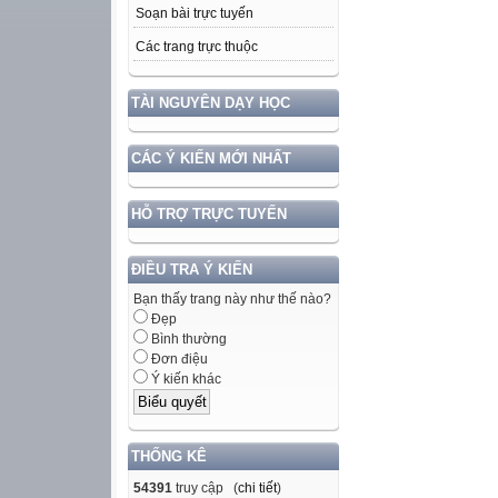
Soạn bài trực tuyến
Các trang trực thuộc
TÀI NGUYÊN DẠY HỌC
CÁC Ý KIẾN MỚI NHẤT
HỖ TRỢ TRỰC TUYẾN
ĐIỀU TRA Ý KIẾN
Bạn thấy trang này như thế nào?
Đẹp
Bình thường
Đơn điệu
Ý kiến khác
THỐNG KÊ
54391
truy cập (
chi tiết
)