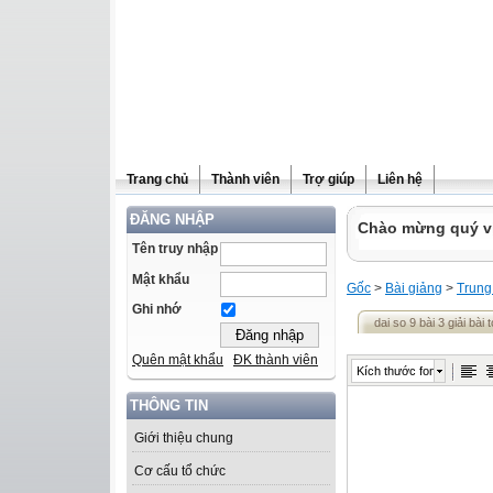
Trang chủ
Thành viên
Trợ giúp
Liên hệ
ĐĂNG NHẬP
Chào mừng quý vị 
Tên truy nhập
Mật khẩu
Gốc
>
Bài giảng
>
Trung
Ghi nhớ
dai so 9 bài 3 giải bài 
Quên mật khẩu
ĐK thành viên
Kích thước font
THÔNG TIN
Giới thiệu chung
Cơ cấu tổ chức