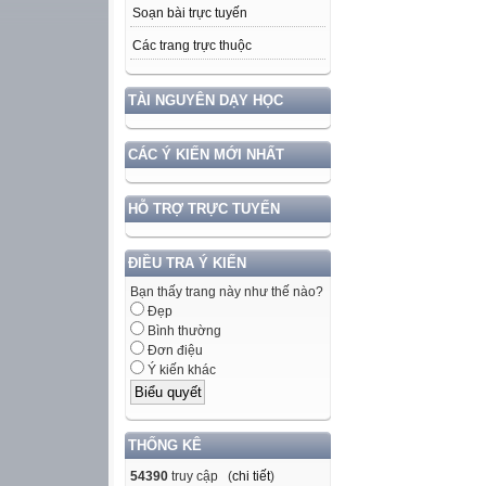
Soạn bài trực tuyến
Các trang trực thuộc
TÀI NGUYÊN DẠY HỌC
CÁC Ý KIẾN MỚI NHẤT
HỖ TRỢ TRỰC TUYẾN
ĐIỀU TRA Ý KIẾN
Bạn thấy trang này như thế nào?
Đẹp
Bình thường
Đơn điệu
Ý kiến khác
THỐNG KÊ
54390
truy cập (
chi tiết
)