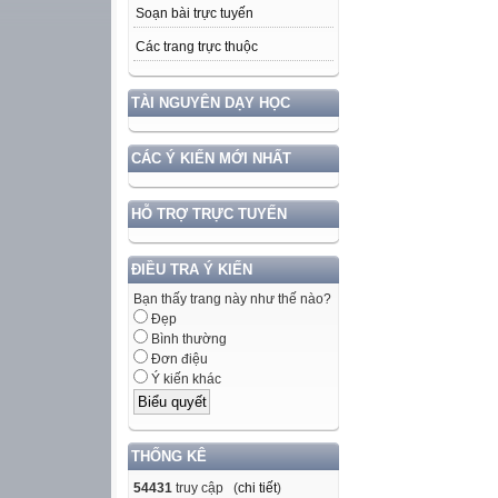
Soạn bài trực tuyến
Các trang trực thuộc
TÀI NGUYÊN DẠY HỌC
CÁC Ý KIẾN MỚI NHẤT
HỖ TRỢ TRỰC TUYẾN
ĐIỀU TRA Ý KIẾN
Bạn thấy trang này như thế nào?
Đẹp
Bình thường
Đơn điệu
Ý kiến khác
THỐNG KÊ
54431
truy cập (
chi tiết
)