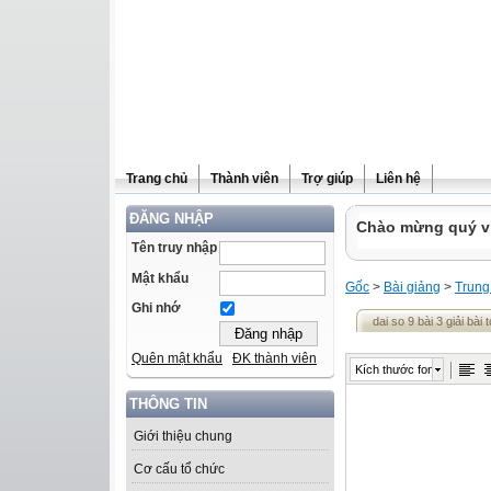
Trang chủ
Thành viên
Trợ giúp
Liên hệ
ĐĂNG NHẬP
Chào mừng quý vị 
Tên truy nhập
Mật khẩu
Gốc
>
Bài giảng
>
Trung
Ghi nhớ
dai so 9 bài 3 giải bài 
Quên mật khẩu
ĐK thành viên
Kích thước font
THÔNG TIN
Giới thiệu chung
Cơ cấu tổ chức