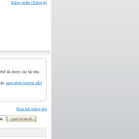
Đăng nhập / Đăng ký
ể tải được các tài liệu
hoặc
xem phim hướng dẫn
Đưa bài giảng lên
iả
Lịch sử tải về