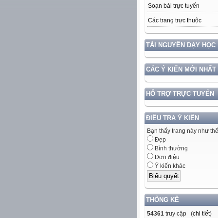
Soạn bài trực tuyến
Các trang trực thuộc
TÀI NGUYÊN DẠY HỌC
CÁC Ý KIẾN MỚI NHẤT
HỖ TRỢ TRỰC TUYẾN
ĐIỀU TRA Ý KIẾN
Bạn thấy trang này như th
Đẹp
Bình thường
Đơn điệu
Ý kiến khác
THỐNG KÊ
54361
truy cập (
chi tiết
)