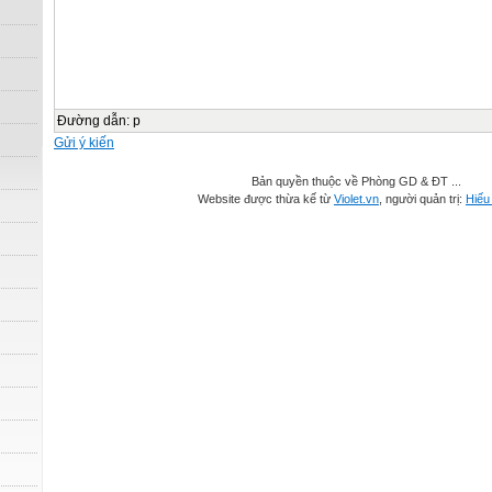
Đường dẫn
:
p
Gửi ý kiến
Bản quyền thuộc về Phòng GD & ĐT ...
Website được thừa kế từ
Violet.vn
, người quản trị:
Hiếu