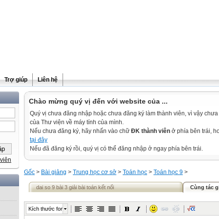
Trợ giúp
Liên hệ
Chào mừng quý vị đến với website của ...
Quý vị chưa đăng nhập hoặc chưa đăng ký làm thành viên, vì vậy chưa th
của Thư viện về máy tính của mình.
Nếu chưa đăng ký, hãy nhấn vào chữ
ĐK thành viên
ở phía bên trái, 
tại đây
Nếu đã đăng ký rồi, quý vị có thể đăng nhập ở ngay phía bên trái.
viên
Gốc
>
Bài giảng
>
Trung học cơ sở
>
Toán học
>
Toán học 9
>
dai so 9 bài 3 giải bài toán kết nối
Cùng tác g
Kích thước font