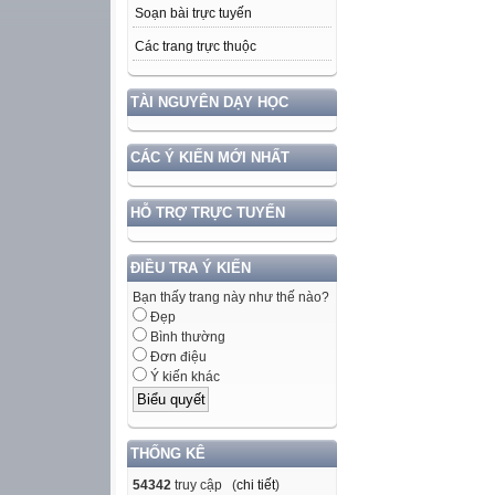
Soạn bài trực tuyến
Các trang trực thuộc
TÀI NGUYÊN DẠY HỌC
CÁC Ý KIẾN MỚI NHẤT
HỖ TRỢ TRỰC TUYẾN
ĐIỀU TRA Ý KIẾN
Bạn thấy trang này như thế nào?
Đẹp
Bình thường
Đơn điệu
Ý kiến khác
THỐNG KÊ
54342
truy cập (
chi tiết
)