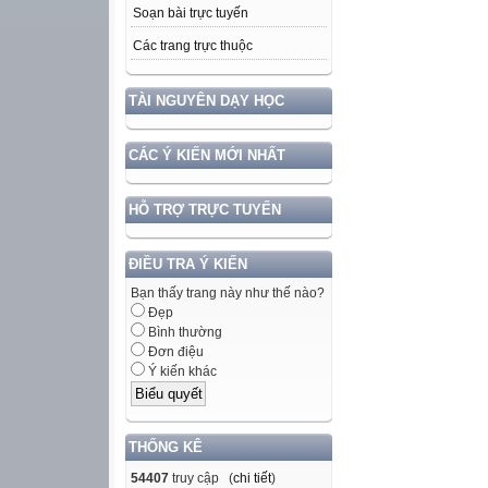
Soạn bài trực tuyến
Các trang trực thuộc
TÀI NGUYÊN DẠY HỌC
CÁC Ý KIẾN MỚI NHẤT
HỖ TRỢ TRỰC TUYẾN
ĐIỀU TRA Ý KIẾN
Bạn thấy trang này như thế nào?
Đẹp
Bình thường
Đơn điệu
Ý kiến khác
THỐNG KÊ
54407
truy cập (
chi tiết
)