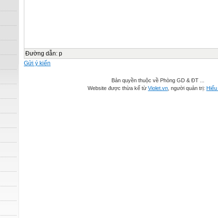
Đường dẫn
:
p
Gửi ý kiến
Bản quyền thuộc về Phòng GD & ĐT ...
Website được thừa kế từ
Violet.vn
, người quản trị:
Hiếu