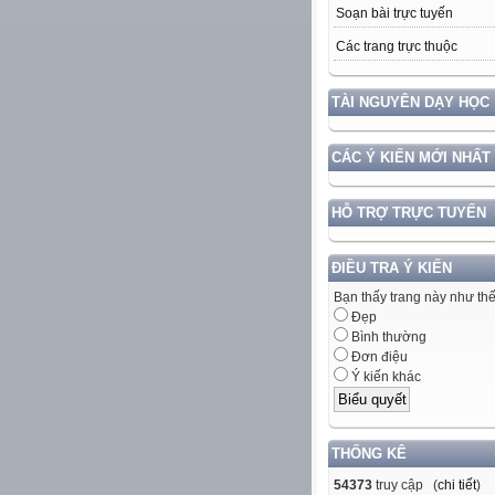
Soạn bài trực tuyến
Các trang trực thuộc
TÀI NGUYÊN DẠY HỌC
CÁC Ý KIẾN MỚI NHẤT
HỖ TRỢ TRỰC TUYẾN
ĐIỀU TRA Ý KIẾN
Bạn thấy trang này như th
Đẹp
Bình thường
Đơn điệu
Ý kiến khác
THỐNG KÊ
54373
truy cập (
chi tiết
)