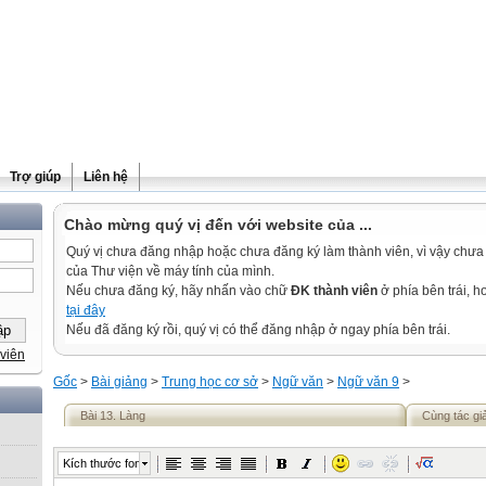
Trợ giúp
Liên hệ
Chào mừng quý vị đến với website của ...
Quý vị chưa đăng nhập hoặc chưa đăng ký làm thành viên, vì vậy chưa th
của Thư viện về máy tính của mình.
Nếu chưa đăng ký, hãy nhấn vào chữ
ĐK thành viên
ở phía bên trái, 
tại đây
Nếu đã đăng ký rồi, quý vị có thể đăng nhập ở ngay phía bên trái.
viên
Gốc
>
Bài giảng
>
Trung học cơ sở
>
Ngữ văn
>
Ngữ văn 9
>
Bài 13. Làng
Cùng tác gi
Kích thước font