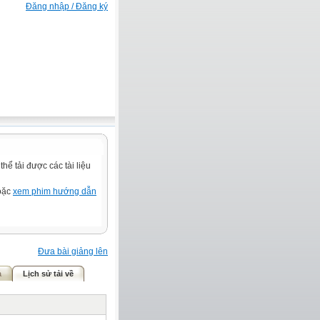
Đăng nhập / Đăng ký
ể tải được các tài liệu
hoặc
xem phim hướng dẫn
Đưa bài giảng lên
ả
Lịch sử tải về