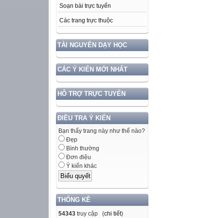
Soạn bài trực tuyến
Các trang trực thuộc
TÀI NGUYÊN DẠY HỌC
CÁC Ý KIẾN MỚI NHẤT
HỖ TRỢ TRỰC TUYẾN
ĐIỀU TRA Ý KIẾN
Bạn thấy trang này như thế nào?
Đẹp
Bình thường
Đơn điệu
Ý kiến khác
THỐNG KÊ
54343
truy cập (
chi tiết
)