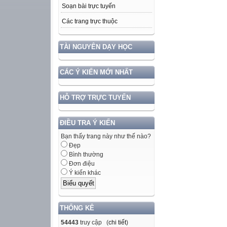
Soạn bài trực tuyến
Các trang trực thuộc
TÀI NGUYÊN DẠY HỌC
CÁC Ý KIẾN MỚI NHẤT
HỖ TRỢ TRỰC TUYẾN
ĐIỀU TRA Ý KIẾN
Bạn thấy trang này như thế nào?
Đẹp
Bình thường
Đơn điệu
Ý kiến khác
THỐNG KÊ
54443
truy cập (
chi tiết
)