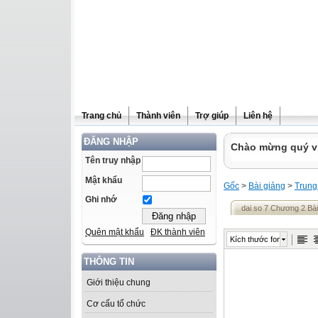
Trang chủ
Thành viên
Trợ giúp
Liên hệ
ĐĂNG NHẬP
Chào mừng quý vị 
Tên truy nhập
Mật khẩu
Gốc
>
Bài giảng
>
Trung
Ghi nhớ
dai so 7 Chương 2 Bài 
Quên mật khẩu
ĐK thành viên
Kích thước font
THÔNG TIN
Giới thiệu chung
Cơ cấu tổ chức