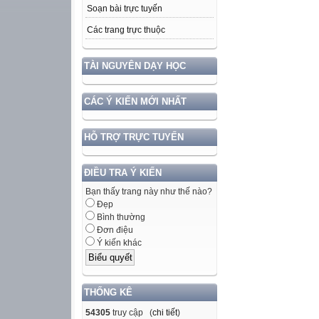
Soạn bài trực tuyến
Các trang trực thuộc
TÀI NGUYÊN DẠY HỌC
CÁC Ý KIẾN MỚI NHẤT
HỖ TRỢ TRỰC TUYẾN
ĐIỀU TRA Ý KIẾN
Bạn thấy trang này như thế nào?
Đẹp
Bình thường
Đơn điệu
Ý kiến khác
THỐNG KÊ
54305
truy cập (
chi tiết
)