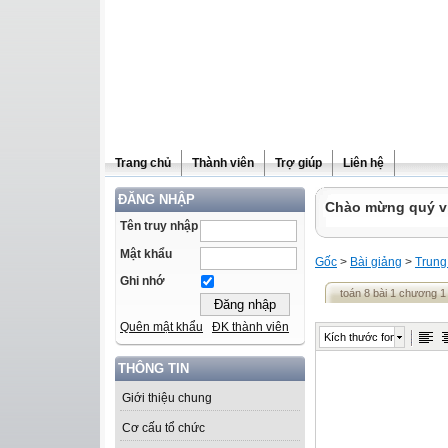
Trang chủ
Thành viên
Trợ giúp
Liên hệ
ĐĂNG NHẬP
Chào mừng quý vị 
Tên truy nhập
Mật khẩu
Gốc
>
Bài giảng
>
Trung
Ghi nhớ
toán 8 bài 1 chương 1
Quên mật khẩu
ĐK thành viên
Kích thước font
THÔNG TIN
Giới thiệu chung
Cơ cấu tổ chức