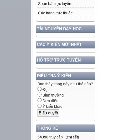
Soạn bài trực tuyến
Các trang trực thuộc
TÀI NGUYÊN DẠY HỌC
CÁC Ý KIẾN MỚI NHẤT
HỖ TRỢ TRỰC TUYẾN
ĐIỀU TRA Ý KIẾN
Bạn thấy trang này như thế nào?
Đẹp
Bình thường
Đơn điệu
Ý kiến khác
THỐNG KÊ
54396
truy cập (
chi tiết
)