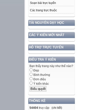
Soạn bài trực tuyến
Các trang trực thuộc
TÀI NGUYÊN DẠY HỌC
CÁC Ý KIẾN MỚI NHẤT
HỖ TRỢ TRỰC TUYẾN
ĐIỀU TRA Ý KIẾN
Bạn thấy trang này như thế nào?
Đẹp
Bình thường
Đơn điệu
Ý kiến khác
THỐNG KÊ
54404
truy cập (
chi tiết
)